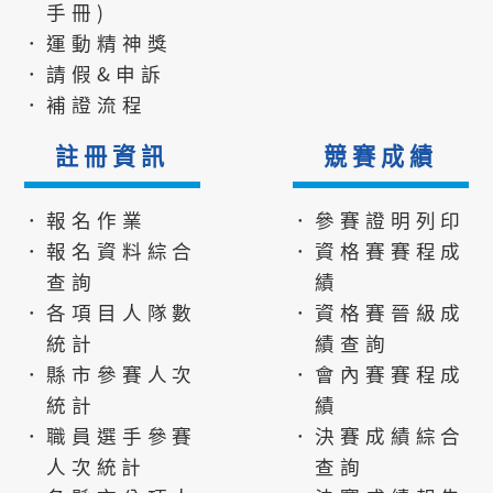
手冊)
．運動精神獎
．請假&申訴
．補證流程
註冊資訊
競賽成績
．報名作業
．參賽證明列印
．報名資料綜合
．資格賽賽程成
查詢
績
．各項目人隊數
．資格賽晉級成
統計
績查詢
．縣市參賽人次
．會內賽賽程成
統計
績
．職員選手參賽
．決賽成績綜合
人次統計
查詢