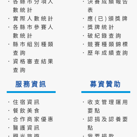
．各縣市分項人
．決賽成績報告
數統計
表
．實際人數統計
．應(已)頒獎牌
．各縣市參賽人
．獎牌統計
數統計
．破紀錄查詢
．縣市組別種類
．競賽種類錦標
查詢
．歷年成績查詢
．資格審查結果
查詢
服務資訊
募資贊助
．住宿資訊
．收支管理運用
．餐飲美食
要點
．合作商家優惠
．認捐及認養要
．醫護資訊
點
．觀光旅遊
．我要捐款