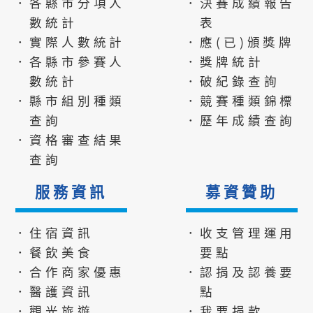
．各縣市分項人
．決賽成績報告
數統計
表
．實際人數統計
．應(已)頒獎牌
．各縣市參賽人
．獎牌統計
數統計
．破紀錄查詢
．縣市組別種類
．競賽種類錦標
查詢
．歷年成績查詢
．資格審查結果
查詢
服務資訊
募資贊助
．住宿資訊
．收支管理運用
．餐飲美食
要點
．合作商家優惠
．認捐及認養要
．醫護資訊
點
．觀光旅遊
．我要捐款