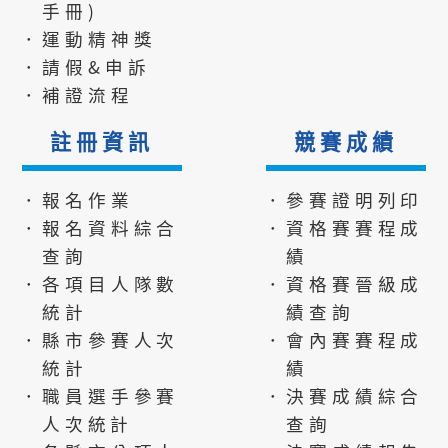
手冊)
．運動精神獎
．請假&申訴
．補證流程
註冊資訊
競賽成績
．報名作業
．參賽證明列印
．報名資料綜合
．資格賽賽程成
查詢
績
．各項目人隊數
．資格賽晉級成
統計
績查詢
．縣市參賽人次
．會內賽賽程成
統計
績
．職員選手參賽
．決賽成績綜合
人次統計
查詢