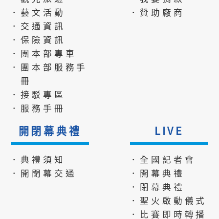
．藝文活動
．贊助廠商
．交通資訊
．保險資訊
．團本部專車
．團本部服務手
冊
．接駁專區
．服務手冊
開閉幕典禮
LIVE
．典禮須知
．全國記者會
．開閉幕交通
．開幕典禮
．閉幕典禮
．聖火啟動儀式
．比賽即時轉播