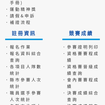
手冊)
．運動精神獎
．請假&申訴
．補證流程
註冊資訊
競賽成績
．報名作業
．參賽證明列印
．報名資料綜合
．資格賽賽程成
查詢
績
．各項目人隊數
．資格賽晉級成
統計
績查詢
．縣市參賽人次
．會內賽賽程成
統計
績
．職員選手參賽
．決賽成績綜合
人次統計
查詢