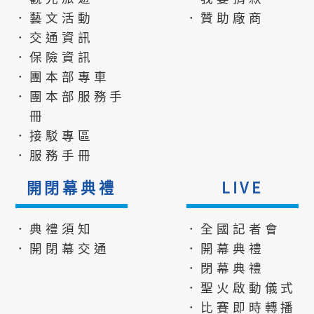
．藝文活動
．贊助廠商
．交通資訊
．保險資訊
．團本部專車
．團本部服務手
冊
．接駁專區
．服務手冊
開閉幕典禮
LIVE
．典禮須知
．全國記者會
．開閉幕交通
．開幕典禮
．閉幕典禮
．聖火啟動儀式
．比賽即時轉播