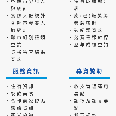
．各縣市分項人
．決賽成績報告
數統計
表
．實際人數統計
．應(已)頒獎牌
．各縣市參賽人
．獎牌統計
數統計
．破紀錄查詢
．縣市組別種類
．競賽種類錦標
查詢
．歷年成績查詢
．資格審查結果
查詢
服務資訊
募資贊助
．住宿資訊
．收支管理運用
．餐飲美食
要點
．合作商家優惠
．認捐及認養要
．醫護資訊
點
．觀光旅遊
．我要捐款