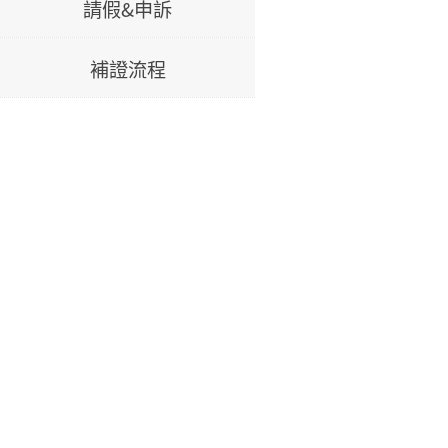
請假&申訴
補證流程