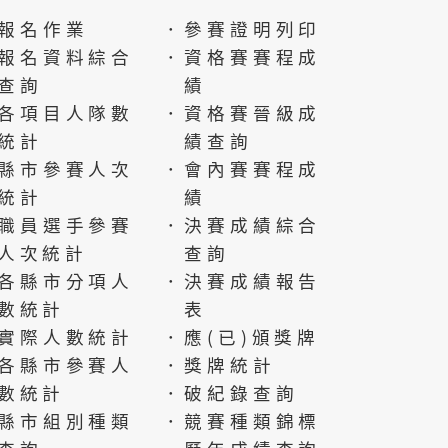
報名作業
．參賽證明列印
報名資料綜合
．資格賽賽程成
查詢
績
各項目人隊數
．資格賽晉級成
統計
績查詢
縣市參賽人次
．會內賽賽程成
統計
績
職員選手參賽
．決賽成績綜合
人次統計
查詢
各縣市分項人
．決賽成績報告
數統計
表
實際人數統計
．應(已)頒獎牌
各縣市參賽人
．獎牌統計
數統計
．破紀錄查詢
縣市組別種類
．競賽種類錦標