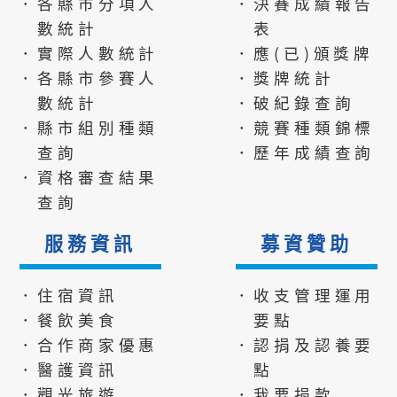
．各縣市分項人
．決賽成績報告
數統計
表
．實際人數統計
．應(已)頒獎牌
．各縣市參賽人
．獎牌統計
數統計
．破紀錄查詢
．縣市組別種類
．競賽種類錦標
查詢
．歷年成績查詢
．資格審查結果
查詢
服務資訊
募資贊助
．住宿資訊
．收支管理運用
．餐飲美食
要點
．合作商家優惠
．認捐及認養要
．醫護資訊
點
．觀光旅遊
．我要捐款