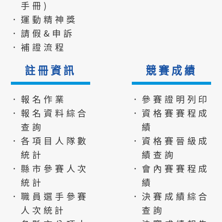
手冊)
．運動精神獎
．請假&申訴
．補證流程
註冊資訊
競賽成績
．報名作業
．參賽證明列印
．報名資料綜合
．資格賽賽程成
查詢
績
．各項目人隊數
．資格賽晉級成
統計
績查詢
．縣市參賽人次
．會內賽賽程成
統計
績
．職員選手參賽
．決賽成績綜合
人次統計
查詢