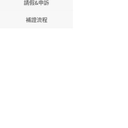
請假&申訴
補證流程