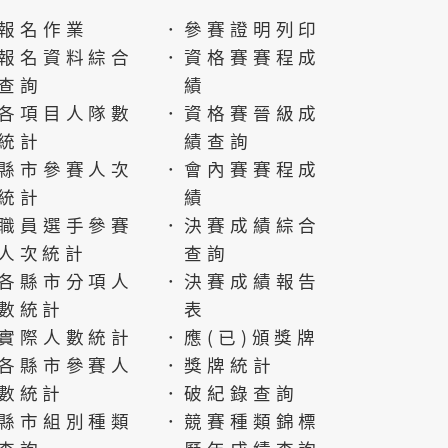
報名作業
．參賽證明列印
報名資料綜合
．資格賽賽程成
查詢
績
各項目人隊數
．資格賽晉級成
統計
績查詢
縣市參賽人次
．會內賽賽程成
統計
績
職員選手參賽
．決賽成績綜合
人次統計
查詢
各縣市分項人
．決賽成績報告
數統計
表
實際人數統計
．應(已)頒獎牌
各縣市參賽人
．獎牌統計
數統計
．破紀錄查詢
縣市組別種類
．競賽種類錦標