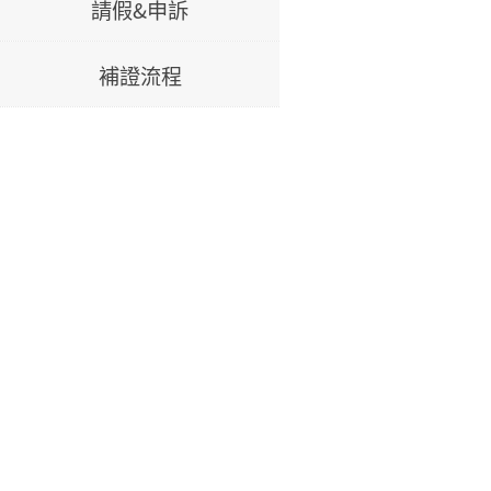
請假&申訴
補證流程