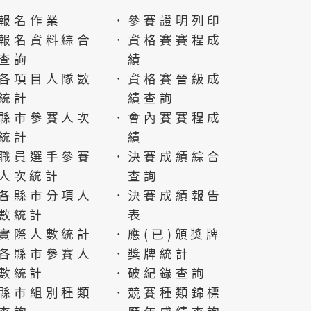
報名作業
．參賽證明列印
報名資料綜合
．資格賽賽程成
查詢
績
各項目人隊數
．資格賽晉級成
統計
績查詢
縣市參賽人次
．會內賽賽程成
統計
績
職員選手參賽
．決賽成績綜合
人次統計
查詢
各縣市分項人
．決賽成績報告
數統計
表
實際人數統計
．應(已)頒獎牌
各縣市參賽人
．獎牌統計
數統計
．破紀錄查詢
縣市組別種類
．競賽種類錦標