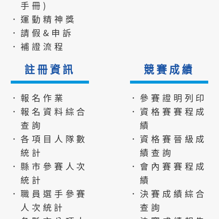
手冊)
．運動精神獎
．請假&申訴
．補證流程
註冊資訊
競賽成績
．報名作業
．參賽證明列印
．報名資料綜合
．資格賽賽程成
查詢
績
．各項目人隊數
．資格賽晉級成
統計
績查詢
．縣市參賽人次
．會內賽賽程成
統計
績
．職員選手參賽
．決賽成績綜合
人次統計
查詢