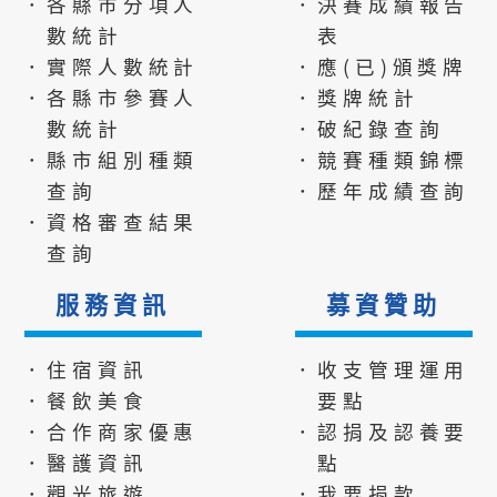
．各縣市分項人
．決賽成績報告
數統計
表
．實際人數統計
．應(已)頒獎牌
．各縣市參賽人
．獎牌統計
數統計
．破紀錄查詢
．縣市組別種類
．競賽種類錦標
查詢
．歷年成績查詢
．資格審查結果
查詢
服務資訊
募資贊助
．住宿資訊
．收支管理運用
．餐飲美食
要點
．合作商家優惠
．認捐及認養要
．醫護資訊
點
．觀光旅遊
．我要捐款