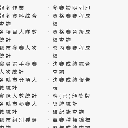
報名作業
．參賽證明列印
報名資料綜合
．資格賽賽程成
查詢
績
各項目人隊數
．資格賽晉級成
統計
績查詢
縣市參賽人次
．會內賽賽程成
統計
績
職員選手參賽
．決賽成績綜合
人次統計
查詢
各縣市分項人
．決賽成績報告
數統計
表
實際人數統計
．應(已)頒獎牌
各縣市參賽人
．獎牌統計
數統計
．破紀錄查詢
縣市組別種類
．競賽種類錦標
查詢
．歷年成績查詢