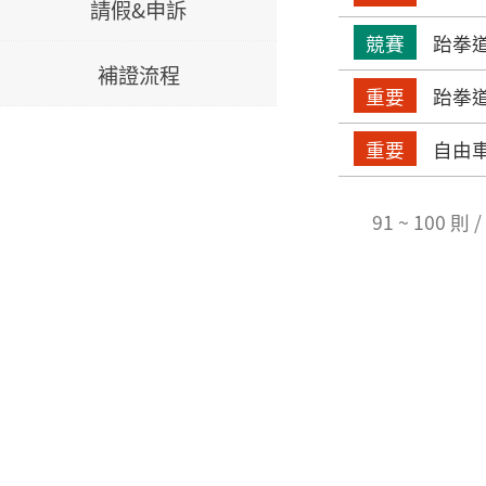
請假&申訴
競賽
跆拳道
補證流程
重要
跆拳
重要
自由車
91 ~ 100 則