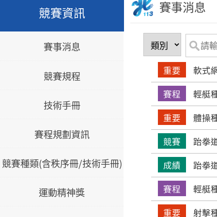
賽事消息
競賽資訊
賽事消息
重要
軟式網
競賽規程
賽程
輕艇種
技術手冊
重要
體操種
賽程規劃資訊
競賽
跆拳道
競賽種類(含秩序冊/技術手冊)
成績
跆拳道
賽程
輕艇種
運動精神獎
重要
射擊種