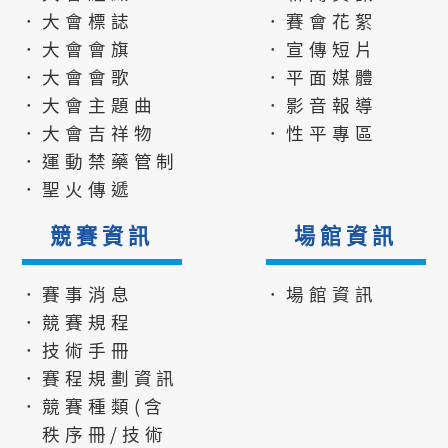
．大會標誌
．賽會花絮
．大會會旗
．宣傳短片
．大會會歌
．平面媒體
．大會主題曲
．影音報導
．大會吉祥物
．性平專區
．運動禁藥管制
．聖火傳遞
競賽資訊
場館資訊
．賽事消息
．場館資訊
．競賽規程
．技術手冊
．賽程規劃資訊
．競賽種類(含
秩序冊/技術