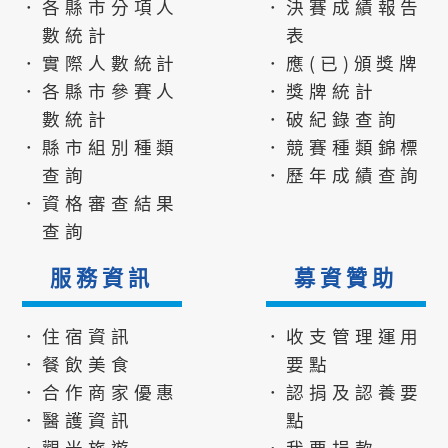
．各縣市分項人
．決賽成績報告
數統計
表
．實際人數統計
．應(已)頒獎牌
．各縣市參賽人
．獎牌統計
數統計
．破紀錄查詢
．縣市組別種類
．競賽種類錦標
查詢
．歷年成績查詢
．資格審查結果
查詢
服務資訊
募資贊助
．住宿資訊
．收支管理運用
．餐飲美食
要點
．合作商家優惠
．認捐及認養要
．醫護資訊
點
．觀光旅遊
．我要捐款