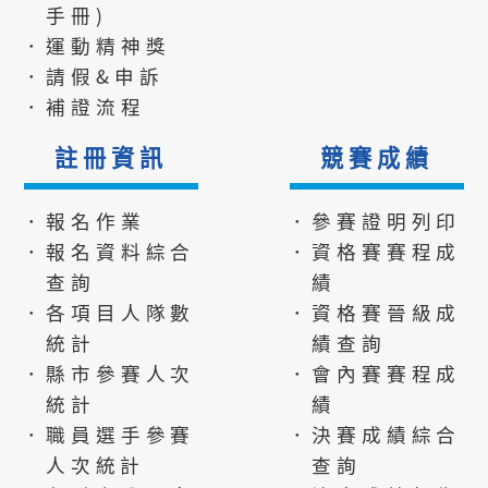
手冊)
．運動精神獎
．請假&申訴
．補證流程
註冊資訊
競賽成績
．報名作業
．參賽證明列印
．報名資料綜合
．資格賽賽程成
查詢
績
．各項目人隊數
．資格賽晉級成
統計
績查詢
．縣市參賽人次
．會內賽賽程成
統計
績
．職員選手參賽
．決賽成績綜合
人次統計
查詢