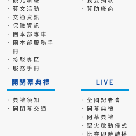
．藝文活動
．贊助廠商
．交通資訊
．保險資訊
．團本部專車
．團本部服務手
冊
．接駁專區
．服務手冊
開閉幕典禮
LIVE
．典禮須知
．全國記者會
．開閉幕交通
．開幕典禮
．閉幕典禮
．聖火啟動儀式
．比賽即時轉播