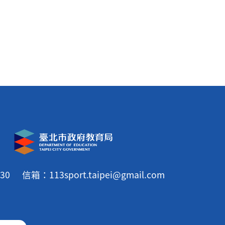
30
信箱：113sport.taipei@gmail.com