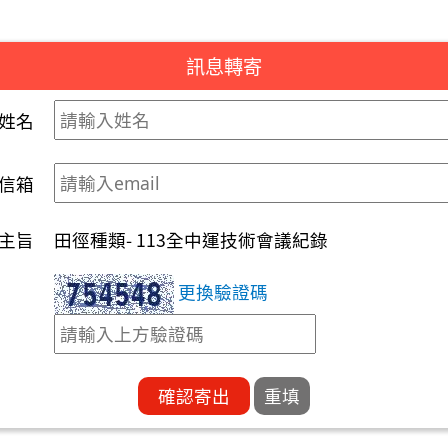
訊息轉寄
姓名
信箱
主旨
田徑種類- 113全中運技術會議紀錄
更換驗證碼