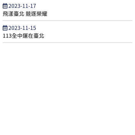
發
2023-11-17
布
飛漾臺北 競逐榮耀
日
發
2023-11-15
期
布
113全中運在臺北
日
期