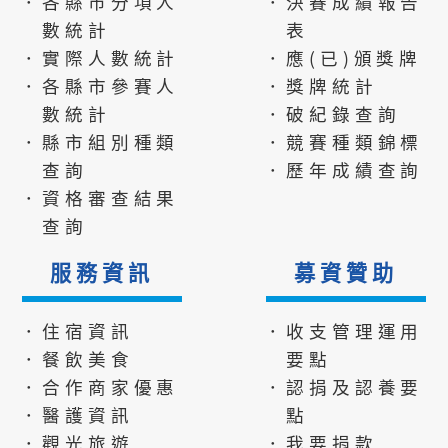
．各縣市分項人
．決賽成績報告
數統計
表
．實際人數統計
．應(已)頒獎牌
．各縣市參賽人
．獎牌統計
數統計
．破紀錄查詢
．縣市組別種類
．競賽種類錦標
查詢
．歷年成績查詢
．資格審查結果
查詢
服務資訊
募資贊助
．住宿資訊
．收支管理運用
．餐飲美食
要點
．合作商家優惠
．認捐及認養要
．醫護資訊
點
．觀光旅遊
．我要捐款