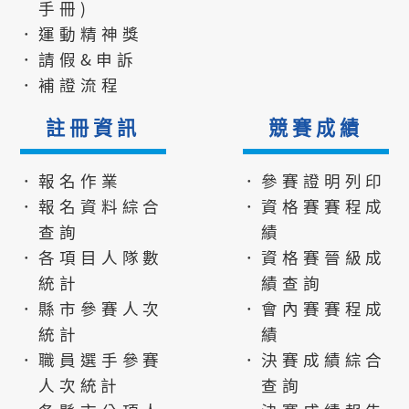
手冊)
．運動精神獎
．請假&申訴
．補證流程
註冊資訊
競賽成績
．報名作業
．參賽證明列印
．報名資料綜合
．資格賽賽程成
查詢
績
．各項目人隊數
．資格賽晉級成
統計
績查詢
．縣市參賽人次
．會內賽賽程成
統計
績
．職員選手參賽
．決賽成績綜合
人次統計
查詢