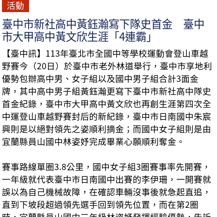
活動
臺中市新社高中黃鈺瀚寫下隊史首金 臺中
市大甲高中黃文欣生涯「4連霸」
【臺中訊】113年臺北市全國中等學校運動會登山車越
野賽今（20日）於臺中市老外林道舉行，臺中市享地利
優勢包辦高中男、女子組以及國中男子組合計3面金
牌，其中高中男子組黃鈺瀚更寫下臺中市新社高中隊史
首金紀錄，臺中市大甲高中黃文欣也再創生涯第四次全
中運登山車越野賽封后的新紀錄，臺中市日南國中朱宸
興則是以絕對領先之姿順利摘金；而國中女子組則是由
宜蘭縣員山國中林姿妤完成畢業心願順利奪金。
賽事路線單圈3.8公里，國中女子組3圈賽事率先開賽，
一年級就代表臺中市日南國中出賽的李伊珊，一開賽就
誤以為自己機械故障，在確認車輛沒事後就急起直追，
直到下坡段超過領先選手回到領先位置，而在第2圈
時，宜蘭縣員山國中三年級林姿妤發揮經驗優勢，告訴