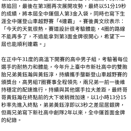
慈追回，最後在第3圈再次展開攻勢，最終以51分19秒
的成績，將本屆全中運個人第3金入袋，同時也寫下生
涯全中運登山車越野賽「4連霸」。賽後黃文欣表示：
「今天的天氣很熱，賽道設計很考驗體能，4圈的路線
不能再多了，不過能拿到第3面金牌很開心，希望下一
屆也能順利連霸。」
在正中午31度的高溫下開賽的高中男子組，考驗著每位
選手的耐熱力和體能，今年升上臺中市新社高中的雙胞
胎兄弟黃鈺瀚與黃鈺淳，持續攜手壟斷登山車越野賽的
頒獎台，高男組7圈賽事全程領先，兩兄弟一前一後維
持穩定的配速進行，持續與其他選手拉大差距，最終哥
哥黃鈺瀚在終點前的大下坡稍微加速，以1小時13分15
秒率先進入終點，弟弟黃鈺淳即以3秒之差屈居銀牌，
但兩兄弟寫下新社高中創隊2年以來，全中運首面金牌
的紀錄。