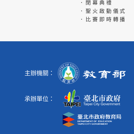
．閉幕典禮
．聖火啟動儀式
．比賽即時轉播
主辦機關：
承辦單位：