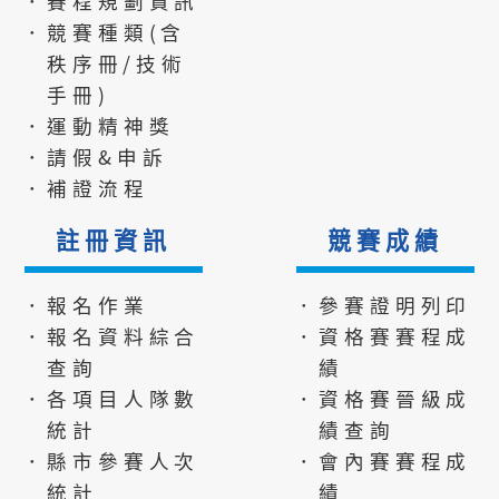
．賽程規劃資訊
．競賽種類(含
秩序冊/技術
手冊)
．運動精神獎
．請假&申訴
．補證流程
註冊資訊
競賽成績
．報名作業
．參賽證明列印
．報名資料綜合
．資格賽賽程成
查詢
績
．各項目人隊數
．資格賽晉級成
統計
績查詢
．縣市參賽人次
．會內賽賽程成
統計
績