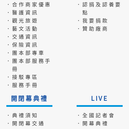
．合作商家優惠
．認捐及認養要
．醫護資訊
點
．觀光旅遊
．我要捐款
．藝文活動
．贊助廠商
．交通資訊
．保險資訊
．團本部專車
．團本部服務手
冊
．接駁專區
．服務手冊
開閉幕典禮
LIVE
．典禮須知
．全國記者會
．開閉幕交通
．開幕典禮