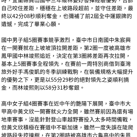
自己咬住差距，穩穩在上坡路段超前，並守住差距，最
終以42分08秒順利奪金，也彌補了前2屆全中運銀牌的
遺憾，完成了畢業心願。
國中男子組5圈賽事競爭激烈，臺中市日南國中朱宸興
在一開賽就在上坡坡頂拉開差距，第2圈一度被高雄市
鳳甲國中林竣熙追近，決定在第3圈將差距再次拉開，
基本上5圈賽事全程領先，在賽前一周特別商借到臺灣
旅外好手馮俊凱的冬季訓練戰駒，在裝備規格大幅提升
的優勢之下，更是以55分29秒的絕對領先之姿順利摘
金，而林竣熙則以58分31秒奪銀。
高中女子組4圈賽事在近中午的艷陽下展開，臺中市大
甲高中黃文欣一開賽就火力全開，雖然賽前因為還有場
地車賽事，沒能針對登山車越野賽投入太多時間備戰，
但黃文欣積極在賽道中不斷加速，雖然一度失誤在陡爬
坡路段失控撞樹，在第2圈時被高雄市六龜高中的朱恩