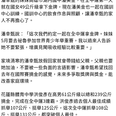
就在國女49公斤級拿下金牌，現在潘美金也一起在國訓
中心訓練，國訓中心的飲食作息與照顧，讓潘幸甄的家
人不再擔心了。
潘幸甄說：「這次我們約定一起在全中運拿金牌。妹妹
5月要去祕魯參加世界青少年舉重賽，我以過來人告訴
她不要緊張，增廣見聞吸收經驗比較重要。」
家境清寒的潘幸甄放假回家就會帶錢給父親，父親也要
她加油，不要被一些負面的言語影響，潘幸甄希望找回
去年在國際賽摘金的感覺，未來多爭取獎牌與獎金，能
改善家庭環境。
花蓮縣體育中學洪俊彥在高男61公斤級以總和239公斤
摘金，完成在全中運3連霸。洪俊彥過去個人最佳成績
抓舉107公斤、挺舉125公斤，這次全中運抓舉108公
斤、挺舉131公斤，都突破個人最佳。