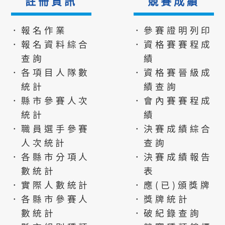
註冊資訊
競賽成績
．報名作業
．參賽證明列印
．報名資料綜合
．資格賽賽程成
查詢
績
．各項目人隊數
．資格賽晉級成
統計
績查詢
．縣市參賽人次
．會內賽賽程成
統計
績
．職員選手參賽
．決賽成績綜合
人次統計
查詢
．各縣市分項人
．決賽成績報告
數統計
表
．實際人數統計
．應(已)頒獎牌
．各縣市參賽人
．獎牌統計
數統計
．破紀錄查詢