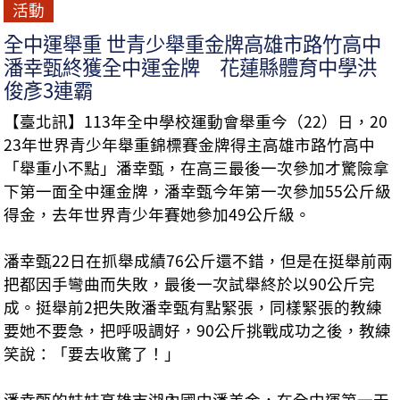
活動
全中運舉重 世青少舉重金牌高雄市路竹高中
潘幸甄終獲全中運金牌 花蓮縣體育中學洪
俊彥3連霸
【臺北訊】113年全中學校運動會舉重今（22）日，20
23年世界青少年舉重錦標賽金牌得主高雄市路竹高中
「舉重小不點」潘幸甄，在高三最後一次參加才驚險拿
下第一面全中運金牌，潘幸甄今年第一次參加55公斤級
得金，去年世界青少年賽她參加49公斤級。
潘幸甄22日在抓舉成績76公斤還不錯，但是在挺舉前兩
把都因手彎曲而失敗，最後一次試舉終於以90公斤完
成。挺舉前2把失敗潘幸甄有點緊張，同樣緊張的教練
要她不要急，把呼吸調好，90公斤挑戰成功之後，教練
笑說：「要去收驚了！」
潘幸甄的妹妹高雄市湖內國中潘美金，在全中運第一天