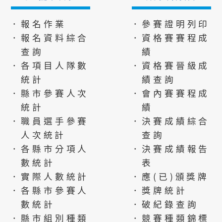
．報名作業
．參賽證明列印
．報名資料綜合
．資格賽賽程成
查詢
績
．各項目人隊數
．資格賽晉級成
統計
績查詢
．縣市參賽人次
．會內賽賽程成
統計
績
．職員選手參賽
．決賽成績綜合
人次統計
查詢
．各縣市分項人
．決賽成績報告
數統計
表
．實際人數統計
．應(已)頒獎牌
．各縣市參賽人
．獎牌統計
數統計
．破紀錄查詢
．縣市組別種類
．競賽種類錦標