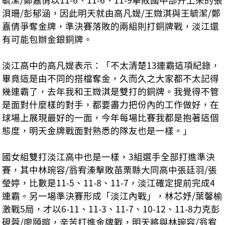
浿珊/彭郁涵，因此明天就由高凡媞/王媺淇與王毓潔/鄭
嘉倩爭奪金牌，準決賽落敗的兩組則打銅牌戰，淡江還
有可能包辦金銀銅牌。
淡江高中的高凡媞表示：「不太清楚13連霸這項紀錄，
畢竟這是由不同的搭檔奪金，久而久之大家都不太記得
幾連霸了，去年我和王媺淇是雙打的銅牌。我覺得不管
是面對什麼樣的對手，都要盡力把份內的工作做好，在
球場上展現最好的一面，今年每場比賽我都是抱著這個
態度，明天金牌戰面對熟悉的隊友也是一樣。」
國女組雙打淡江高中也是一樣，3組選手全部打進準決
賽，其中林琬容/翁宥溱擊敗苗栗縣大同高中張廷羽/張
瑩婷，比數是11-5、11-8、11-7，淡江確定提前完成4
連霸。另一場準決賽形成「淡江內戰」，林芯妤/葉馨榆
激戰5局，才以6-11、11-3、11-7、10-12、11-8力克彭
硯蓉/廖頤暄，辛苦打進金牌戰，明天將與林琬容/翁宥