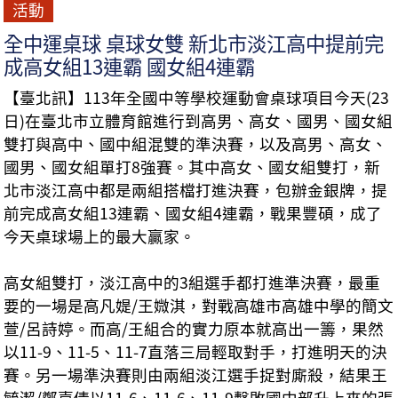
活動
全中運桌球 桌球女雙 新北市淡江高中提前完
成高女組13連霸 國女組4連霸
【臺北訊】113年全國中等學校運動會桌球項目今天(23
日)在臺北市立體育館進行到高男、高女、國男、國女組
雙打與高中、國中組混雙的準決賽，以及高男、高女、
國男、國女組單打8強賽。其中高女、國女組雙打，新
北市淡江高中都是兩組搭檔打進決賽，包辦金銀牌，提
前完成高女組13連霸、國女組4連霸，戰果豐碩，成了
今天桌球場上的最大贏家。
高女組雙打，淡江高中的3組選手都打進準決賽，最重
要的一場是高凡媞/王媺淇，對戰高雄市高雄中學的簡文
萱/呂詩婷。而高/王組合的實力原本就高出一籌，果然
以11-9、11-5、11-7直落三局輕取對手，打進明天的決
賽。另一場準決賽則由兩組淡江選手捉對廝殺，結果王
毓潔/鄭嘉倩以11-6、11-6、11-9擊敗國中部升上來的張