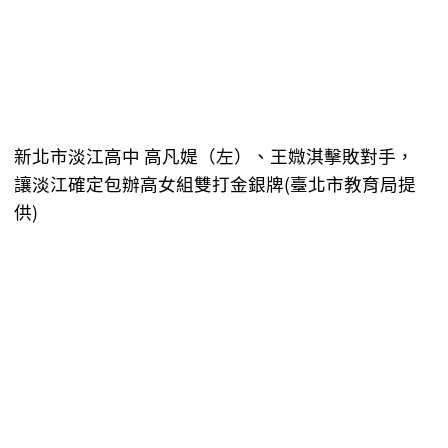
新北市淡江高中 高凡媞（左）、王媺淇擊敗對手，
讓淡江確定包辦高女組雙打金銀牌(臺北市教育局提
供)