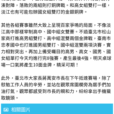
溱對陣，落敗的兩組則打銅牌戰。和高女組雙打一樣，
淡江也有可能包辦國女組雙打的金銀銅牌。
其他各組賽事雖然大致上呈現百家爭鳴的局面，不像淡
江高中那樣宰制高中、國中組女雙賽。不過臺北市松山
家商打進高男組雙打、高中組混雙兩個金牌戰，臺南市
忠孝國中也打進國男組雙打、國中組混雙兩項決賽，實
力相對突出。再加上備受曯目的高男、高女、國男、國
女組單打今天均進行完8強賽，產生最後4強，明天桌球
場一口氣將產生10面金牌，精采可期！
此外，臺北市大家長蔣萬安市長在下午抵達賽場，除了
慰勉工作人員的辛勞，並站在觀眾席圍欄旁為選手們加
油打氣，觀眾都感受到市長的親和力，紛紛拿出手機獵
取鏡頭。
相關圖片