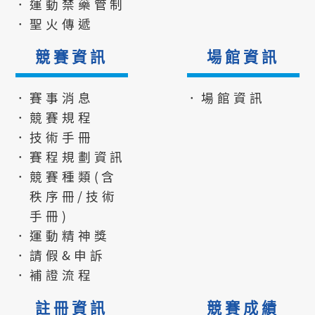
．運動禁藥管制
．聖火傳遞
競賽資訊
場館資訊
．賽事消息
．場館資訊
．競賽規程
．技術手冊
．賽程規劃資訊
．競賽種類(含
秩序冊/技術
手冊)
．運動精神獎
．請假&申訴
．補證流程
註冊資訊
競賽成績