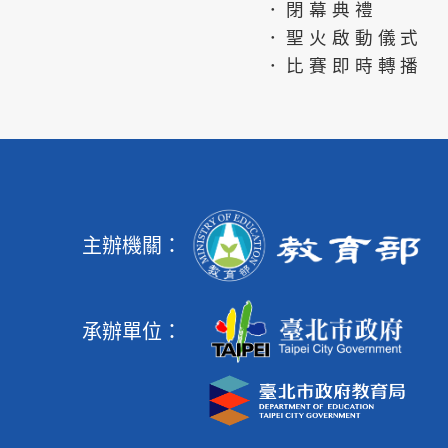
．閉幕典禮
．聖火啟動儀式
．比賽即時轉播
主辦機關：
承辦單位：