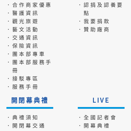
．合作商家優惠
．認捐及認養要
．醫護資訊
點
．觀光旅遊
．我要捐款
．藝文活動
．贊助廠商
．交通資訊
．保險資訊
．團本部專車
．團本部服務手
冊
．接駁專區
．服務手冊
開閉幕典禮
LIVE
．典禮須知
．全國記者會
．開閉幕交通
．開幕典禮