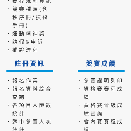
．賽程規劃資訊
．競賽種類(含
秩序冊/技術
手冊)
．運動精神獎
．請假&申訴
．補證流程
註冊資訊
競賽成績
．報名作業
．參賽證明列印
．報名資料綜合
．資格賽賽程成
查詢
績
．各項目人隊數
．資格賽晉級成
統計
績查詢
．縣市參賽人次
．會內賽賽程成
統計
績