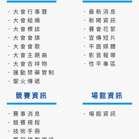
．大會行事曆
．最新消息
．大會組織
．新聞資訊
．大會標誌
．賽會花絮
．大會會旗
．宣傳短片
．大會會歌
．平面媒體
．大會主題曲
．影音報導
．大會吉祥物
．性平專區
．運動禁藥管制
．聖火傳遞
競賽資訊
場館資訊
．賽事消息
．場館資訊
．競賽規程
．技術手冊