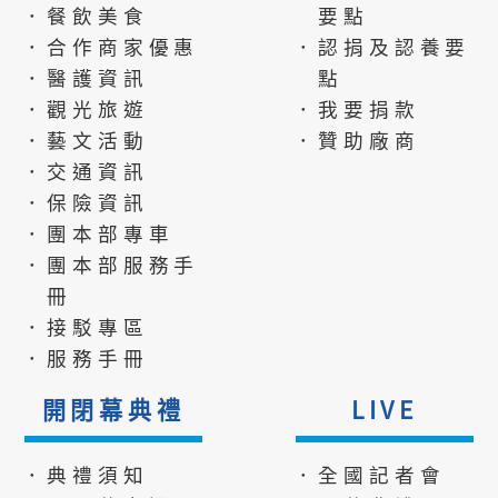
．餐飲美食
要點
．合作商家優惠
．認捐及認養要
．醫護資訊
點
．觀光旅遊
．我要捐款
．藝文活動
．贊助廠商
．交通資訊
．保險資訊
．團本部專車
．團本部服務手
冊
．接駁專區
．服務手冊
開閉幕典禮
LIVE
．典禮須知
．全國記者會