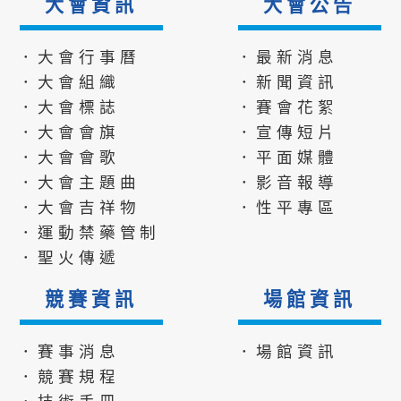
大會資訊
大會公告
．大會行事曆
．最新消息
．大會組織
．新聞資訊
．大會標誌
．賽會花絮
．大會會旗
．宣傳短片
．大會會歌
．平面媒體
．大會主題曲
．影音報導
．大會吉祥物
．性平專區
．運動禁藥管制
．聖火傳遞
競賽資訊
場館資訊
．賽事消息
．場館資訊
．競賽規程
．技術手冊