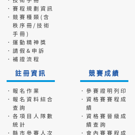
．賽程規劃資訊
．競賽種類(含
秩序冊/技術
手冊)
．運動精神獎
．請假&申訴
．補證流程
註冊資訊
競賽成績
．報名作業
．參賽證明列印
．報名資料綜合
．資格賽賽程成
查詢
績
．各項目人隊數
．資格賽晉級成
統計
績查詢
．縣市參賽人次
．會內賽賽程成