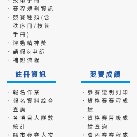
．賽程規劃資訊
．競賽種類(含
秩序冊/技術
手冊)
．運動精神獎
．請假&申訴
．補證流程
註冊資訊
競賽成績
．報名作業
．參賽證明列印
．報名資料綜合
．資格賽賽程成
查詢
績
．各項目人隊數
．資格賽晉級成
統計
績查詢
．縣市參賽人次
．會內賽賽程成