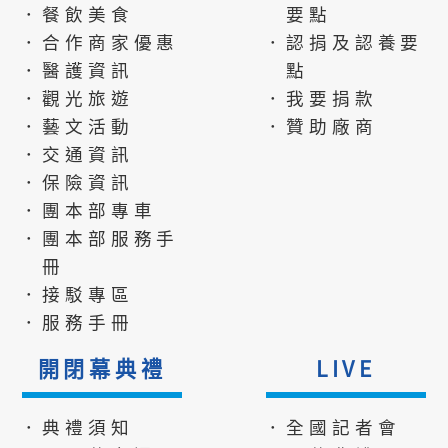
．餐飲美食
要點
．合作商家優惠
．認捐及認養要
．醫護資訊
點
．觀光旅遊
．我要捐款
．藝文活動
．贊助廠商
．交通資訊
．保險資訊
．團本部專車
．團本部服務手
冊
．接駁專區
．服務手冊
開閉幕典禮
LIVE
．典禮須知
．全國記者會