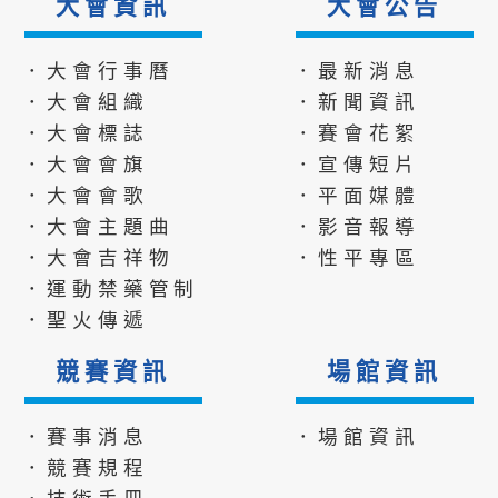
大會資訊
大會公告
．大會行事曆
．最新消息
．大會組織
．新聞資訊
．大會標誌
．賽會花絮
．大會會旗
．宣傳短片
．大會會歌
．平面媒體
．大會主題曲
．影音報導
．大會吉祥物
．性平專區
．運動禁藥管制
．聖火傳遞
競賽資訊
場館資訊
．賽事消息
．場館資訊
．競賽規程
．技術手冊