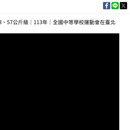
、53、57公斤級｜113年｜全國中等學校運動會在臺北