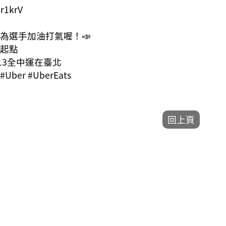
mr1krV
場為選手加油打氣喔！📣
的起點
113全中運在臺北
Uber #UberEats