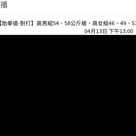
轉播
3【跆拳道-對打】高男組54、58公斤級，高女組46、49
04月13日 下午13:00