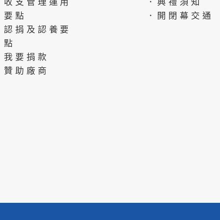
．收支管理運用
．典禮須知
要點
．開閉幕交通
．認捐及認養要
點
．我要捐款
．贊助廠商