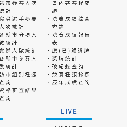
縣市參賽人次
．會內賽賽程成
統計
績
職員選手參賽
．決賽成績綜合
人次統計
查詢
各縣市分項人
．決賽成績報告
數統計
表
實際人數統計
．應(已)頒獎牌
各縣市參賽人
．獎牌統計
數統計
．破紀錄查詢
縣市組別種類
．競賽種類錦標
查詢
．歷年成績查詢
資格審查結果
查詢
LIVE