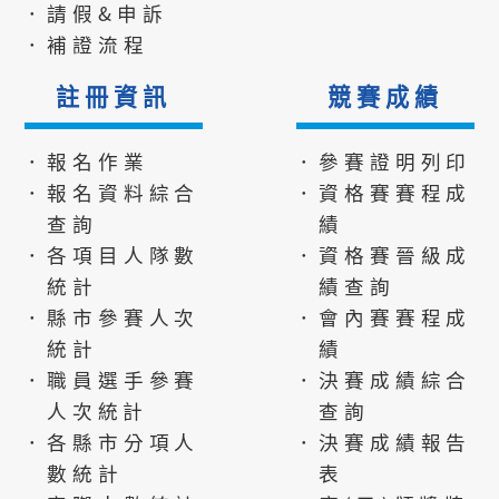
．請假&申訴
．補證流程
註冊資訊
競賽成績
．報名作業
．參賽證明列印
．報名資料綜合
．資格賽賽程成
查詢
績
．各項目人隊數
．資格賽晉級成
統計
績查詢
．縣市參賽人次
．會內賽賽程成
統計
績
．職員選手參賽
．決賽成績綜合
人次統計
查詢
．各縣市分項人
．決賽成績報告
數統計
表