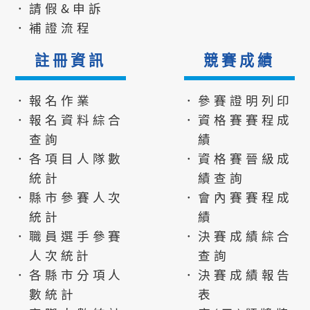
．請假&申訴
．補證流程
註冊資訊
競賽成績
．報名作業
．參賽證明列印
．報名資料綜合
．資格賽賽程成
查詢
績
．各項目人隊數
．資格賽晉級成
統計
績查詢
．縣市參賽人次
．會內賽賽程成
統計
績
．職員選手參賽
．決賽成績綜合
人次統計
查詢
．各縣市分項人
．決賽成績報告
數統計
表