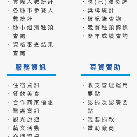
．實際人數統計
．應(已)頒獎牌
．各縣市參賽人
．獎牌統計
數統計
．破紀錄查詢
．縣市組別種類
．競賽種類錦標
查詢
．歷年成績查詢
．資格審查結果
查詢
服務資訊
募資贊助
．住宿資訊
．收支管理運用
．餐飲美食
要點
．合作商家優惠
．認捐及認養要
．醫護資訊
點
．觀光旅遊
．我要捐款
．藝文活動
．贊助廠商
．交通資訊