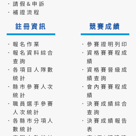
．請假&申訴
．補證流程
註冊資訊
競賽成績
．報名作業
．參賽證明列印
．報名資料綜合
．資格賽賽程成
查詢
績
．各項目人隊數
．資格賽晉級成
統計
績查詢
．縣市參賽人次
．會內賽賽程成
統計
績
．職員選手參賽
．決賽成績綜合
人次統計
查詢
．各縣市分項人
．決賽成績報告
數統計
表