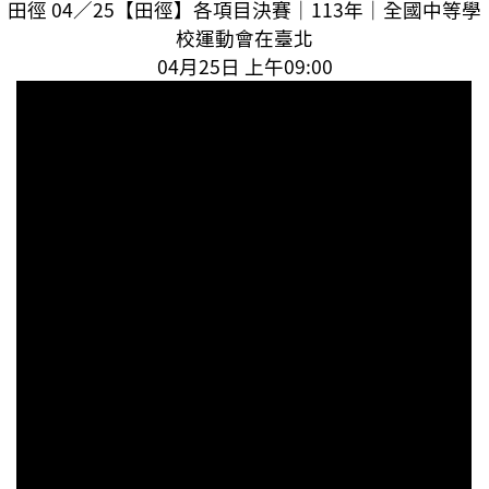
田徑 04／25【田徑】各項目決賽｜113年｜全國中等學
校運動會在臺北
04月25日 上午09:00