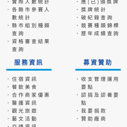
．實際人數統計
．應(已)頒獎牌
．各縣市參賽人
．獎牌統計
數統計
．破紀錄查詢
．縣市組別種類
．競賽種類錦標
查詢
．歷年成績查詢
．資格審查結果
查詢
服務資訊
募資贊助
．住宿資訊
．收支管理運用
．餐飲美食
要點
．合作商家優惠
．認捐及認養要
．醫護資訊
點
．觀光旅遊
．我要捐款
．藝文活動
．贊助廠商
．交通資訊