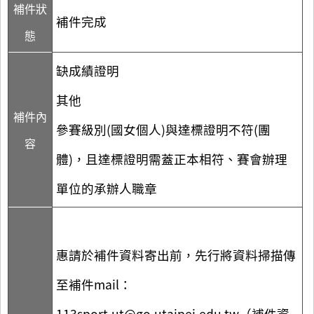
補件狀
補件完成
態
缺成績證明
其他
補件內
參賽級別(國女個人)與達標證明不符(團
容
體)，且達標證明需蓋正本相符、賽會辦理
單位的承辦人職章
惠請於補件資料寄出前，先行將資料掃描傳
至補件mail：
113sport.ut@go.utaipei.edu.tw（補件資