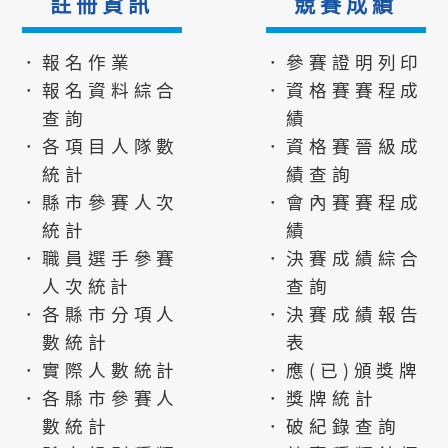
註冊資訊
競賽成績
．報名作業
．參賽證明列印
．報名資料綜合
．資格賽賽程成
查詢
績
．各項目人隊數
．資格賽晉級成
統計
績查詢
．縣市參賽人次
．會內賽賽程成
統計
績
．職員選手參賽
．決賽成績綜合
人次統計
查詢
．各縣市分項人
．決賽成績報告
數統計
表
．實際人數統計
．應(已)頒獎牌
．各縣市參賽人
．獎牌統計
數統計
．破紀錄查詢