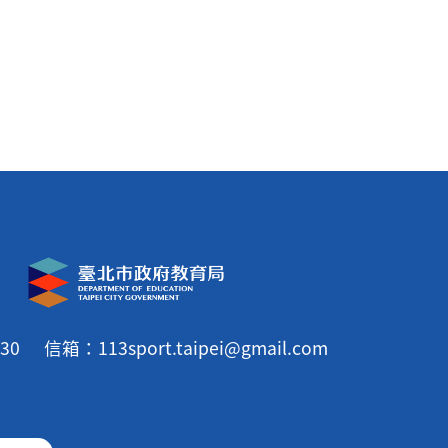
30
信箱：113sport.taipei@gmail.com