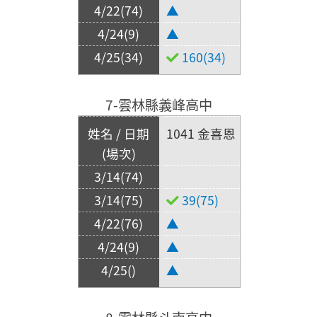
▲
▲
160(34)
7-雲林縣義峰高中
1041 金喜恩
39(75)
▲
▲
▲