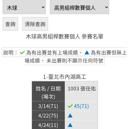
木球高男組桿數賽個人 參賽名單
說明：
為有出賽並有上場成績、
▲
為有出賽但無上
場成績、 未出賽則不顯示任何符號
1-臺北市內湖高工
1003 張任佑
45(71)
▲
▲