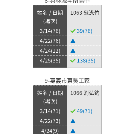
8-雲林縣斗南高中
1063 蘇泳竹
39(76)
▲
▲
138(35)
9-嘉義市東吳工家
1066 劉弘鈞
49(71)
▲
▲