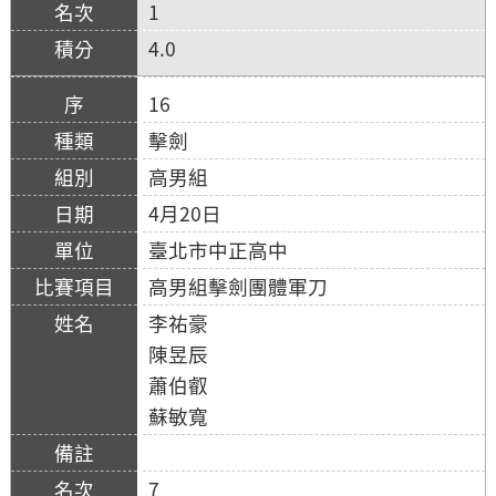
1
4.0
16
擊劍
高男組
4月20日
臺北市中正高中
高男組擊劍團體軍刀
李祐豪
陳昱辰
蕭伯叡
蘇敏寬
7