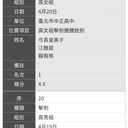
高女組
4月20日
臺北市中正高中
高女組擊劍團體銳劍
弓長皇美子
江雅庭
賴宥慈
1
4.0
20
擊劍
高男組
4月19日