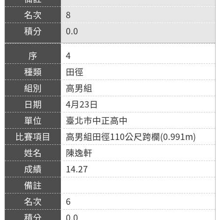
8
0.0
4
田徑
高男組
4月23日
臺北市中正高中
高男組田徑110公尺跨欄(0.991m)
陳逸軒
14.27
6
0.0