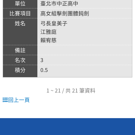
臺北市中正高中
高女組擊劍團體鈍劍
弓長皇美子
江雅庭
賴宥慈
3
0.5
1 ~ 21 / 共 21 筆資料
回上一頁