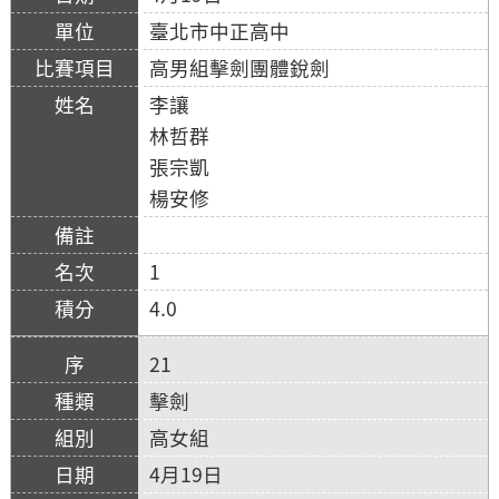
臺北市中正高中
高男組擊劍團體銳劍
李讓
林哲群
張宗凱
楊安修
1
4.0
21
擊劍
高女組
4月19日