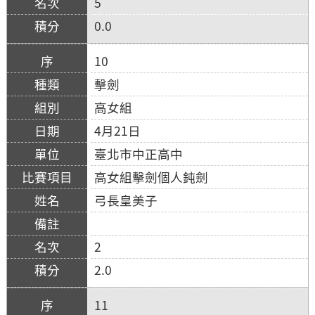
5
0.0
10
擊劍
高女組
4月21日
臺北市中正高中
高女組擊劍個人鈍劍
弓長皇美子
2
2.0
11