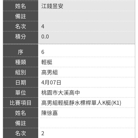
江錢昱安
4
0.0
6
輕艇
高男組
4月07日
桃園市大溪高中
高男組輕艇靜水標桿單人K艇(K1)
陳徐嘉
2