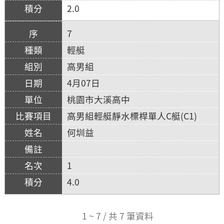
2.0
7
輕艇
高男組
4月07日
桃園市大溪高中
高男組輕艇靜水標桿單人C艇(C1)
何圳益
1
4.0
1 ~ 7 / 共 7 筆資料