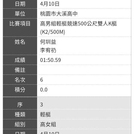
4月10日
桃園市大溪高中
高男組輕艇競速500公尺雙人K艇
(K2/500M)
何圳益
李宥礽
01:50.59
6
0.0
3
輕艇
高女組
4月10日