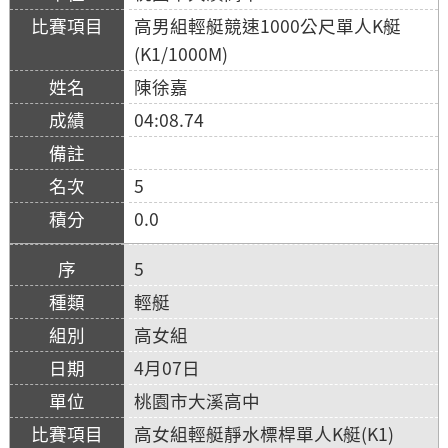
高男組輕艇競速1000公尺單人K艇
(K1/1000M)
陳徐嘉
04:08.74
5
0.0
5
輕艇
高女組
4月07日
桃園市大溪高中
高女組輕艇靜水標桿單人K艇(K1)