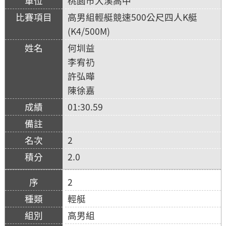
桃園市大溪高中
高男組輕艇競速500公尺四人K艇
(K4/500M)
何圳益
李宥礽
許弘曄
陳徐嘉
01:30.59
2
2.0
2
輕艇
高男組