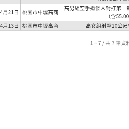
高男組空手道個人對打第一量
4月21日
桃園市中壢高商
（含55.0
4月13日
桃園市中壢高商
高女組射擊10公
1 ~ 7 / 共 7 筆資