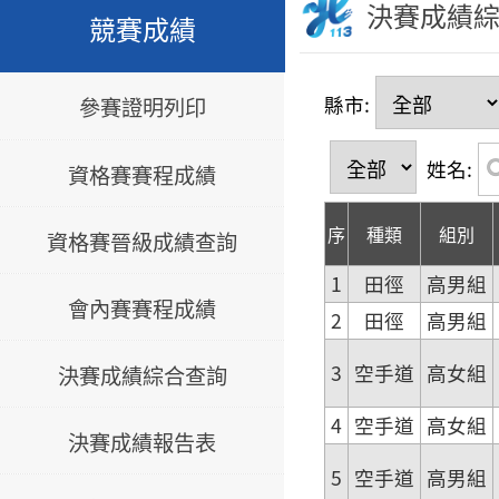
決賽成績
競賽成績
縣市:
參賽證明列印
姓名:
資格賽賽程成績
序
種類
組別
資格賽晉級成績查詢
1
田徑
高男組
會內賽賽程成績
2
田徑
高男組
3
空手道
高女組
決賽成績綜合查詢
4
空手道
高女組
決賽成績報告表
5
空手道
高男組