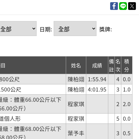
日期:
獎牌:
備
名
積
項目
姓名
成績
註
次
分
800公尺
陳柏翊
1:55.94
4
0.0
500公尺
陳柏翊
4:01.95
3
1.0
級：體重66.00公斤以下
程家琪
2
2.0
66.00公斤）
道個人形
程家琪
5
0.0
級：體重68.00公斤以下
葉予丰
3
0.5
68.00公斤）