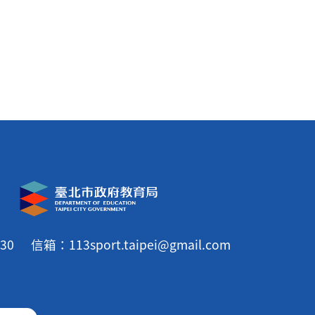
30
信箱：113sport.taipei@gmail.com