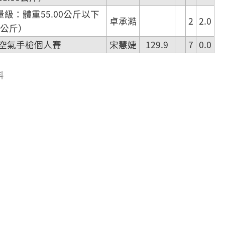
級：體重55.00公斤以下
卓承澔
2
2.0
0公斤）
尺空氣手槍個人賽
宋慧婕
129.9
7
0.0
料