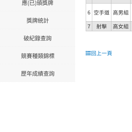
應(已)頒獎牌
6
空手道
高男組
獎牌統計
7
射擊
高女組
破紀錄查詢
回上一頁
競賽種類錦標
歷年成績查詢