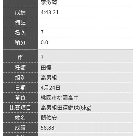
李澂筠
4:43.21
7
0.0
7
田徑
高男組
4月24日
桃園市桃園高中
高男組田徑鏈球(6kg)
簡佑安
58.88