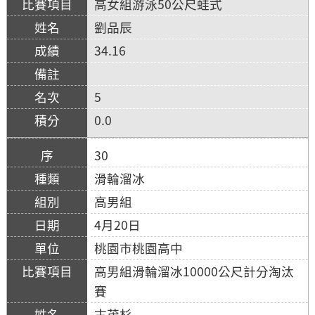
高女組游泳50公尺蛙式
劉品辰
34.16
5
0.0
30
滑輪溜冰
高男組
4月20日
桃園市桃園高中
高男組滑輪溜冰10000公尺計分淘汰
賽
古茂杉