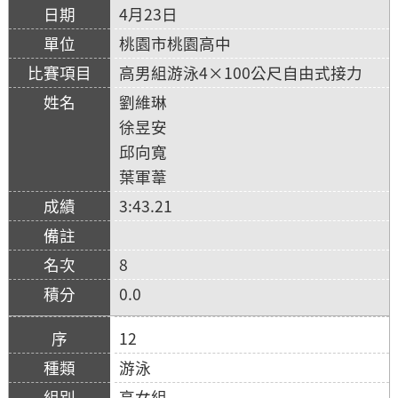
4月23日
桃園市桃園高中
高男組游泳4×100公尺自由式接力
劉維琳
徐昱安
邱向寬
葉軍葦
3:43.21
8
0.0
12
游泳
高女組