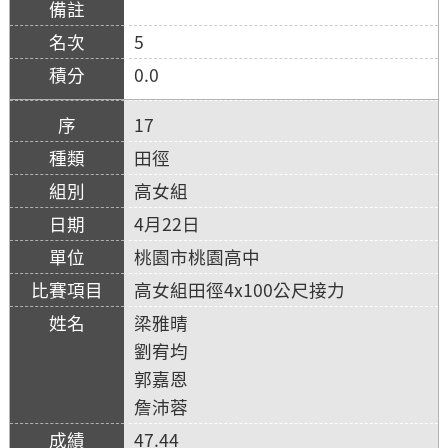
5
0.0
17
田徑
高女組
4月22日
桃園市桃園高中
高女組田徑4x100公尺接力
梁雅晴
劉宥均
郭嘉恩
詹沛蓉
47.44