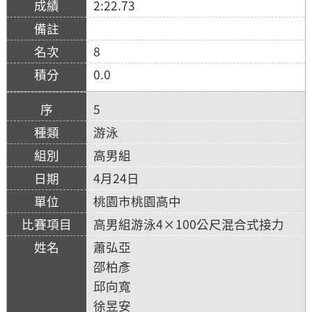
2:22.73
8
0.0
5
游泳
高男組
4月24日
桃園市桃園高中
高男組游泳4×100公尺混合式接力
蕭弘亞
邵柏彥
邱向寬
徐昱安