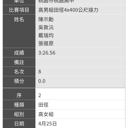
桃園市桃園高中
高男組田徑4x400公尺接力
陳示勳
吳敦沅
戴瑞均
張道原
3:26.56
8
0.0
2
田徑
高女組
4月25日