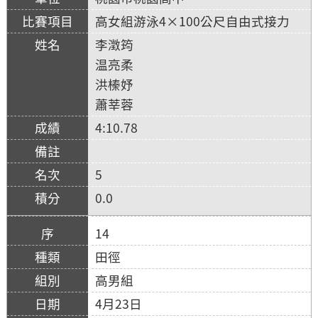
高女組游泳4×100公尺自由式接力
李澂筠
温亮柔
洪榛妤
蕭莘蓉
4:10.78
5
0.0
14
田徑
高男組
4月23日