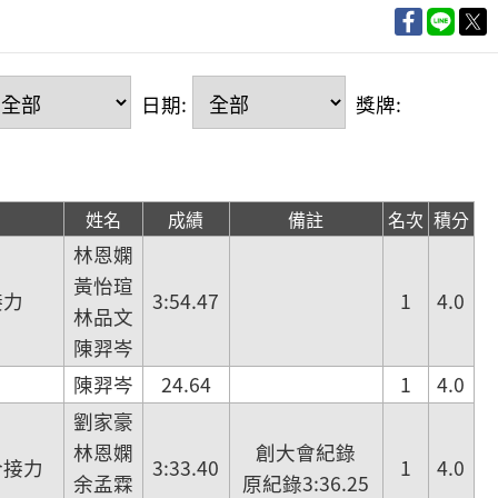
日期:
獎牌:
姓名
成績
備註
名次
積分
林恩嫻
黃怡瑄
接力
3:54.47
1
4.0
林品文
陳羿岑
陳羿岑
24.64
1
4.0
劉家豪
林恩嫻
創大會紀錄
合接力
3:33.40
1
4.0
余孟霖
原紀錄3:36.25