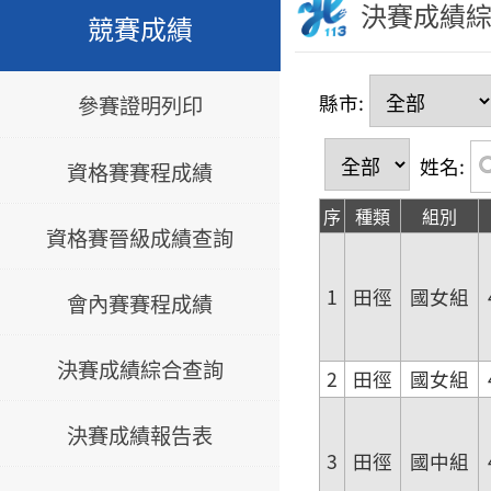
決賽成績
競賽成績
縣市:
參賽證明列印
姓名:
資格賽賽程成績
序
種類
組別
資格賽晉級成績查詢
1
田徑
國女組
會內賽賽程成績
決賽成績綜合查詢
2
田徑
國女組
決賽成績報告表
3
田徑
國中組