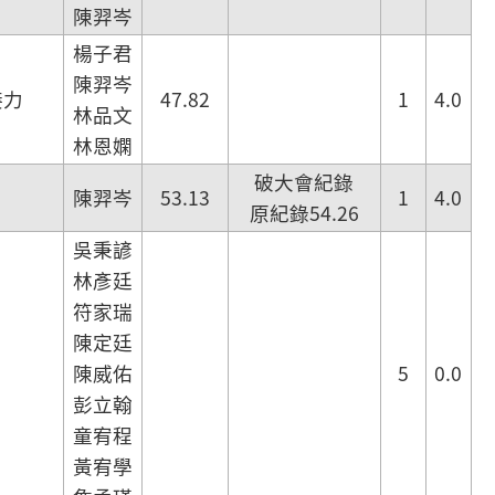
陳羿岑
楊子君
陳羿岑
接力
47.82
1
4.0
林品文
林恩嫻
破大會紀錄
陳羿岑
53.13
1
4.0
原紀錄54.26
吳秉諺
林彥廷
符家瑞
陳定廷
陳威佑
5
0.0
彭立翰
童宥程
黃宥學