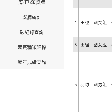
應(已)頒獎牌
獎牌統計
4
田徑
國女組
破紀錄查詢
5
田徑
國女組
競賽種類錦標
歷年成績查詢
6
羽球
國男組