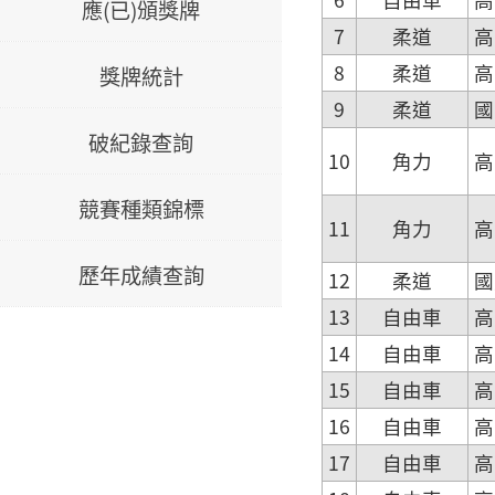
應(已)頒獎牌
7
柔道
高
8
柔道
高
獎牌統計
9
柔道
國
破紀錄查詢
10
角力
高
競賽種類錦標
11
角力
高
歷年成績查詢
12
柔道
國
13
自由車
高
14
自由車
高
15
自由車
高
16
自由車
高
17
自由車
高