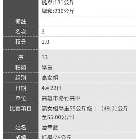
挺舉:131公斤
總和:236公斤
3
1.0
13
舉重
高女組
4月22日
高雄市路竹高中
高女組舉重55公斤級：（49.01公斤
至55.00公斤）
潘幸甄
抓舉:76公斤