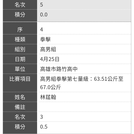
5
0.0
4
拳擊
高男組
4月25日
高雄市路竹高中
高男組拳擊第七量級：63.51公斤至
67.0公斤
林莛翰
3
0.5