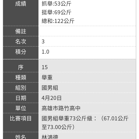
抓舉:53公斤
挺舉:69公斤
總和:122公斤
3
1.0
15
舉重
國男組
4月20日
高雄市路竹高中
國男組舉重73公斤級：（67.01公斤
至73.00公斤）
林鴻德