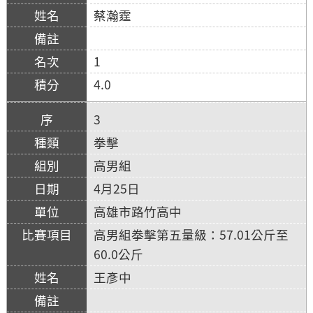
蔡瀚霆
1
4.0
3
拳擊
高男組
4月25日
高雄市路竹高中
高男組拳擊第五量級：57.01公斤至
60.0公斤
王彥中