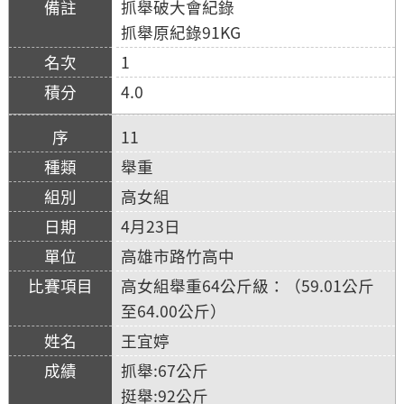
抓舉破大會紀錄
抓舉原紀錄91KG
1
4.0
11
舉重
高女組
4月23日
高雄市路竹高中
高女組舉重64公斤級：（59.01公斤
至64.00公斤）
王宜婷
抓舉:67公斤
挺舉:92公斤