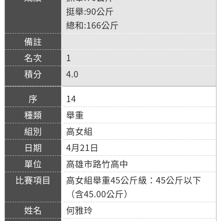
挺舉:90公斤
總和:166公斤
1
4.0
14
舉重
高女組
4月21日
高雄市路竹高中
高女組舉重45公斤級：45公斤以下
（含45.00公斤）
何雅玲