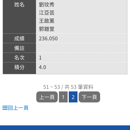
劉玟秀
江亞芸
王啟薰
郭鎧萱
236.050
1
4.0
51 ~ 53 / 共 53 筆資料
回上一頁