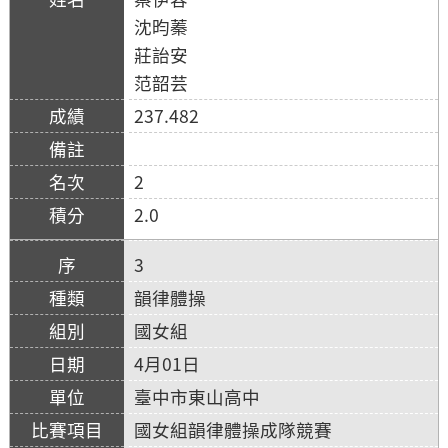
沈昀蓁
莊詒安
范韶芸
237.482
2
2.0
3
韻律體操
國女組
4月01日
臺中市東山高中
國女組韻律體操成隊競賽