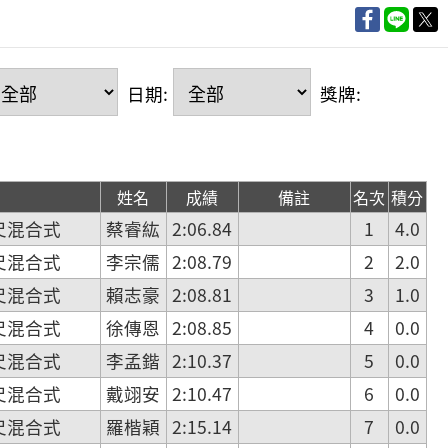
日期:
獎牌:
姓名
成績
備註
名次
積分
尺混合式
蔡睿紘
2:06.84
1
4.0
尺混合式
李宗儒
2:08.79
2
2.0
尺混合式
賴志豪
2:08.81
3
1.0
尺混合式
徐傳恩
2:08.85
4
0.0
尺混合式
李孟鍇
2:10.37
5
0.0
尺混合式
戴翊安
2:10.47
6
0.0
尺混合式
羅楷穎
2:15.14
7
0.0