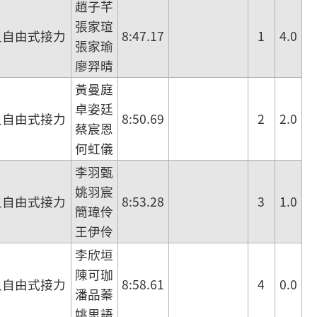
趙子芊
張家瑄
尺自由式接力
8:47.17
1
4.0
張家瑜
廖羿晴
黃曼庭
卓姿廷
尺自由式接力
8:50.69
2
2.0
蔡宸恩
何虹儀
李羽甄
姚羽宸
尺自由式接力
8:53.28
3
1.0
簡瑋伶
王伊伶
李欣垣
陳可珈
尺自由式接力
8:58.61
4
0.0
潘品蓁
姚思語