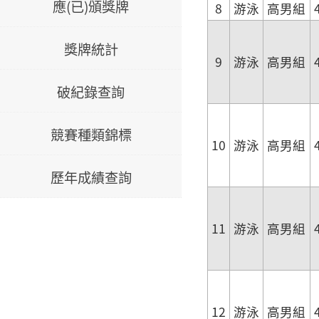
應(已)頒獎牌
8
游泳
高男組
獎牌統計
9
游泳
高男組
破紀錄查詢
競賽種類錦標
10
游泳
高男組
歷年成績查詢
11
游泳
高男組
12
游泳
高男組