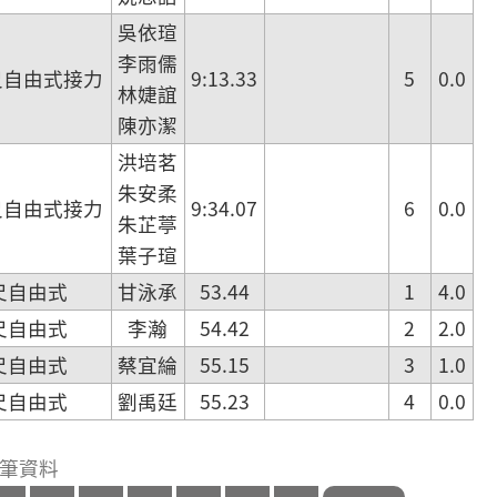
吳依瑄
李雨儒
尺自由式接力
9:13.33
5
0.0
林婕誼
陳亦潔
洪培茗
朱安柔
尺自由式接力
9:34.07
6
0.0
朱芷葶
葉子瑄
尺自由式
甘泳承
53.44
1
4.0
尺自由式
李瀚
54.42
2
2.0
尺自由式
蔡宜綸
55.15
3
1.0
尺自由式
劉禹廷
55.23
4
0.0
38 筆資料