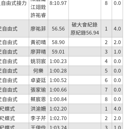
尺自由式接力
8:10.97
8
0.0
江翊銓
許祐睿
破大會紀錄
尺自由式
廖祐菲
56.56
1
4.0
原紀錄56.94
尺自由式
黃初晴
58.90
2
2.0
尺自由式
廖羿晴
59.01
3
1.0
尺自由式
姚羽宸
1:00.23
4
0.0
尺自由式
何樂
1:00.28
5
0.0
尺自由式
卓姿廷
1:00.52
6
0.0
尺自由式
張家瑜
1:00.66
7
0.0
尺自由式
蔡宸恩
1:00.84
8
0.0
公尺蝶式
洪渝姍
1:02.20
1
4.0
公尺蝶式
李子芹
1:02.70
2
2.0
公尺蝶式
王伊伶
1:03.24
3
1.0