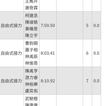
王雋升
謝奇霖
柯建丞
陳竣皓
尺自由式接力
7:59.50
5
0.0
黃暘恩
陳立宇
曹鈞硯
蕭子桓
尺自由式接力
8:03.41
6
0.0
林禹辰
林愉恩
陳禹亨
游力睿
尺自由式接力
8:10.92
7
0.0
林柏樂
盧奕佑
武馳橙
陳唐庸