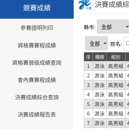
決賽成績
競賽成績
縣市:
參賽證明列印
姓名:
資格賽賽程成績
序
種類
組別
資格賽晉級成績查詢
1
游泳
高男組
2
游泳
高男組
會內賽賽程成績
3
游泳
高男組
4
游泳
高男組
決賽成績綜合查詢
5
游泳
高男組
6
游泳
高男組
決賽成績報告表
7
游泳
高男組