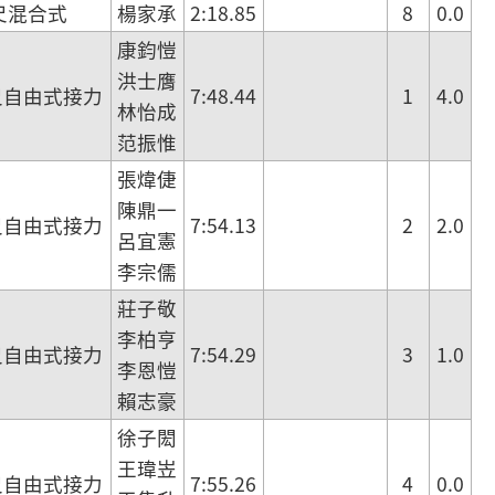
尺混合式
楊家承
2:18.85
8
0.0
康鈞愷
洪士膺
尺自由式接力
7:48.44
1
4.0
林怡成
范振惟
張煒倢
陳鼎一
尺自由式接力
7:54.13
2
2.0
呂宜憲
李宗儒
莊子敬
李柏亨
尺自由式接力
7:54.29
3
1.0
李恩愷
賴志豪
徐子閎
王瑋岦
尺自由式接力
7:55.26
4
0.0