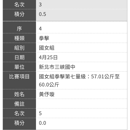
3
0.5
4
拳擊
國女組
4月25日
新北市三峽國中
國女組拳擊第七量級：57.01公斤至
60.0公斤
黃伃璇
5
0.0