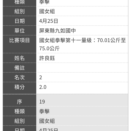
拳擊
國女組
4月25日
屏東縣九如國中
國女組拳擊第十一量級：70.01公斤至
75.0公斤
許良鈺
2
2.0
19
拳擊
國女組
4月25日