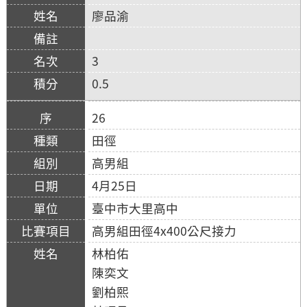
廖品渝
3
0.5
26
田徑
高男組
4月25日
臺中市大里高中
高男組田徑4x400公尺接力
林柏佑
陳奕文
劉柏熙