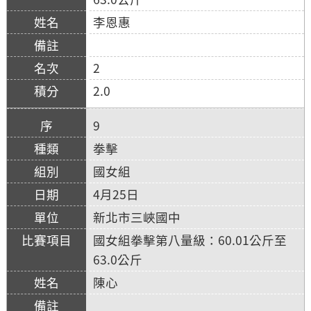
李恩惠
2
2.0
9
拳擊
國女組
4月25日
新北市三峽國中
國女組拳擊第八量級：60.01公斤至
63.0公斤
陳心