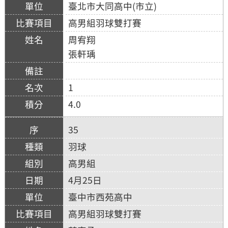
臺北市大同高中(市立)
高男組羽球雙打賽
周宥翔
張軒瑀
1
4.0
35
羽球
高男組
4月25日
臺中市西苑高中
高男組羽球雙打賽