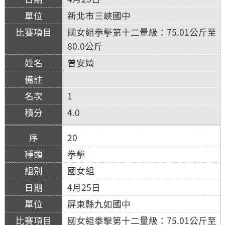
新北市三峽國中
國女組拳擊第十二量級：75.01公斤至
80.0公斤
曾安婍
1
4.0
20
拳擊
國女組
4月25日
屏東縣九如國中
國女組拳擊第十二量級：75.01公斤至