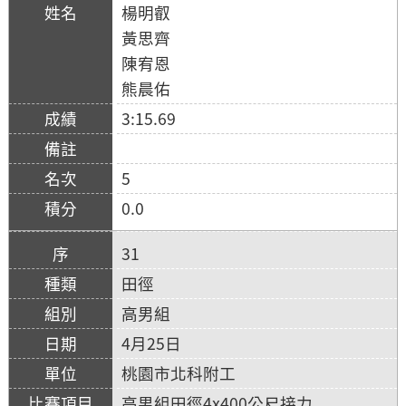
楊明叡
黃思齊
陳宥恩
熊晨佑
3:15.69
5
0.0
31
田徑
高男組
4月25日
桃園市北科附工
高男組田徑4x400公尺接力