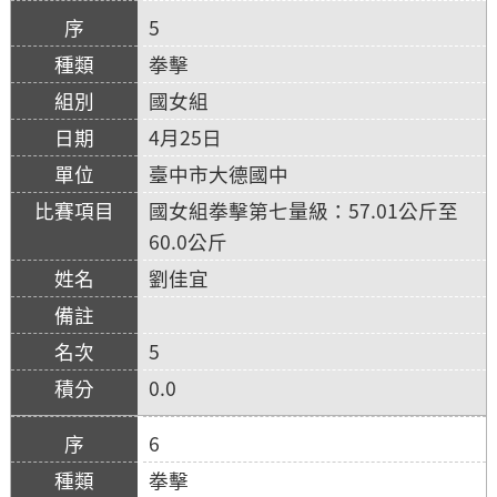
5
拳擊
國女組
4月25日
臺中市大德國中
國女組拳擊第七量級：57.01公斤至
60.0公斤
劉佳宜
5
0.0
6
拳擊