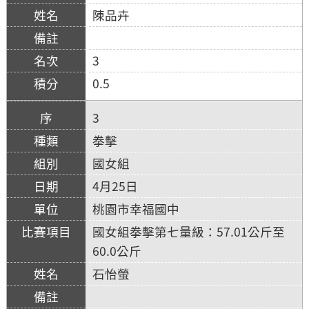
陳品卉
3
0.5
3
拳擊
國女組
4月25日
桃園市幸福國中
國女組拳擊第七量級：57.01公斤至
60.0公斤
石怡螢