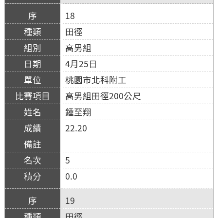
18
田徑
高男組
4月25日
桃園市北科附工
高男組田徑200公尺
鍾至翔
22.20
5
0.0
19
田徑