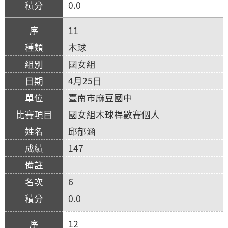
0.0
11
木球
國女組
4月25日
臺南市麻豆國中
國女組木球桿數賽個人
邱郁涵
147
6
0.0
12