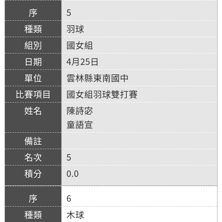
5
羽球
國女組
4月25日
雲林縣東南國中
國女組羽球雙打賽
陳詩宓
童語宣
5
0.0
6
木球