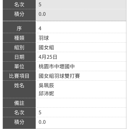
5
0.0
4
羽球
國女組
4月25日
桃園市中壢國中
國女組羽球雙打賽
吳珮辰
邱沛妮
5
0.0