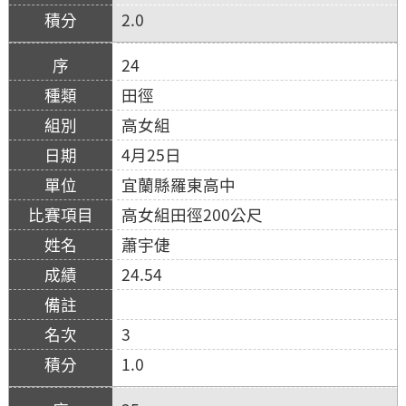
2.0
24
田徑
高女組
4月25日
宜蘭縣羅東高中
高女組田徑200公尺
蕭宇倢
24.54
3
1.0