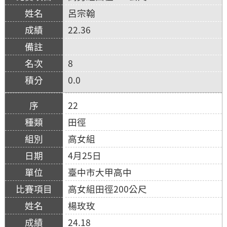
呂宗翰
22.36
8
0.0
22
田徑
高女組
4月25日
臺中市大甲高中
高女組田徑200公尺
楊玫玫
24.18