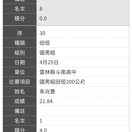
8
0.0
30
田徑
國男組
4月25日
雲林縣斗南高中
國男組田徑200公尺
朱兆豐
21.84
1
4.0