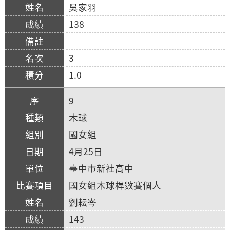
吳家羽
138
3
1.0
9
木球
國女組
4月25日
臺中市新社高中
國女組木球桿數賽個人
劉耘岑
143