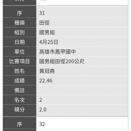
31
田徑
國男組
4月25日
高雄市鳳甲國中
國男組田徑200公尺
黃冠堯
22.46
2
2.0
32