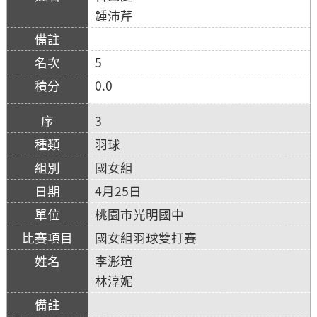
鍾沛芹
5
0.0
3
羽球
國女組
4月25日
桃園市光明國中
國女組羽球雙打賽
李浵瑄
林淳妮