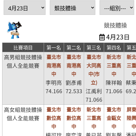
競技體操
4月23日
比賽項目
第一名
第二名
第三名
第四名
第
高男組競技體操
臺北市
臺北市
臺北市
新北市
新
個人全能競賽
南港高
南港高
大同高
三重高
三
中
中
中(市
中
李明亮
劉彥甫
立)
陳祥翰
蔡
74.166
72.533
江禹利
71.066
69.
71.066
高女組競技體操
臺北市
臺北市
新北市
臺北市
屏
個人全能競賽
數位高
數位高
三重高
金甌女
陸
中
中
中
中
楊可玟
廖奕淳
黃已芹
劉友馨
潘