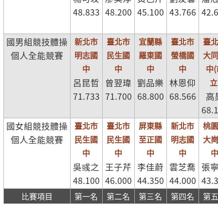
48.833
48.200
45.100
43.766
42.
國男組競技體操
新北市
臺北市
宜蘭縣
臺北市
臺
個人全能競賽
明志國
民生國
羅東國
螢橋國
大
中
中
中
中
中(
呂昆哲
曾翌瑋
劉品樂
林恩仰
立
71.733
71.700
68.800
68.566
高
68.
國女組競技體操
臺北市
臺北市
屏東縣
新北市
桃
個人全能競賽
民生國
民生國
至正國
明志國
大
中
中
中
中
吳彧之
王子芹
李佳蔚
雲芝喬
張
48.100
46.000
44.350
44.000
43.
比賽項目
第一名
第二名
第三名
第四名
第