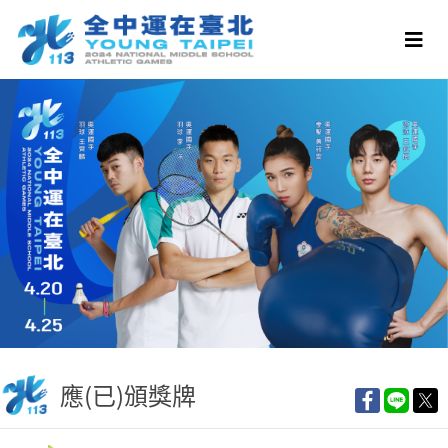
應(已)頒獎牌