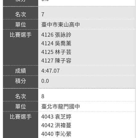
7
臺中市東山高中
4126 張詠詅
4124 吳喬薰
4125 林子芸
4127 陳子容
4:47.07
0.0
8
臺北市龍門國中
4043 袁芝婷
4042 洪禕蔓
4040 李沁縈