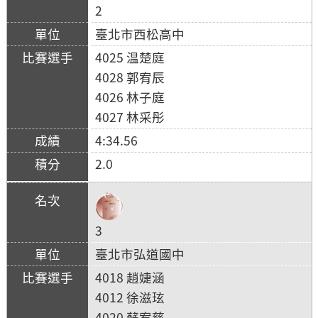
2
臺北市西松高中
4025 温楚庭
4028 郭宥辰
4026 林子庭
4027 林采彤
4:34.56
2.0
3
臺北市弘道國中
4018 趙婕涵
4012 徐滋玹
4020 蘇宥慈