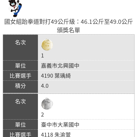
國女組跆拳道對打49公斤級：46.1公斤至49.0公斤
頒獎名單
1
嘉義市北興國中
4190 葉瑀綺
4.0
2
臺中市大業國中
4118 朱渝萱