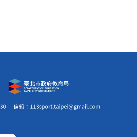
30
信箱：113sport.taipei@gmail.com