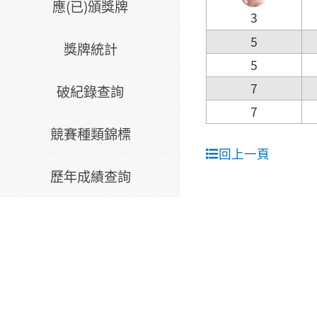
應(已)頒獎牌
3
5
獎牌統計
5
7
破紀錄查詢
7
競賽種類錦標
回上一頁
歷年成績查詢