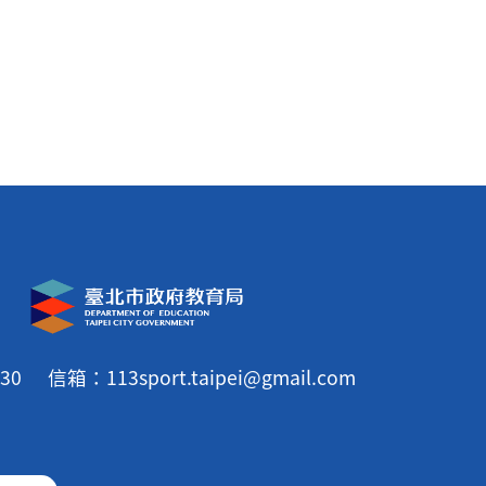
30
信箱：113sport.taipei@gmail.com