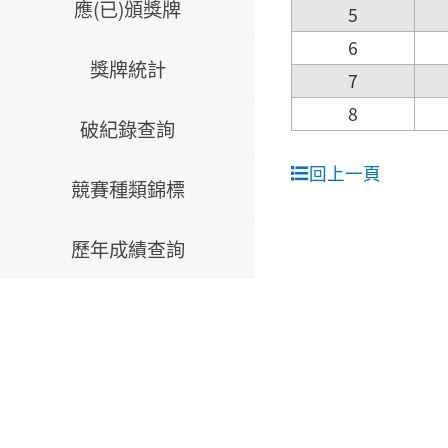
應(已)頒獎牌
5
6
獎牌統計
7
8
破紀錄查詢
回上一頁
競賽種類錦標
歷年成績查詢