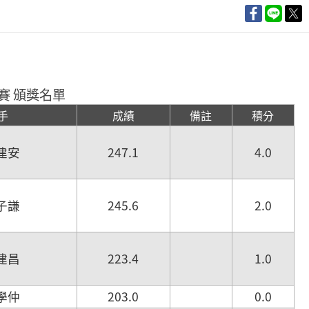
賽 頒獎名單
手
成績
備註
積分
陳建安
247.1
4.0
楊子謙
245.6
2.0
廖建昌
223.4
1.0
吳學仲
203.0
0.0