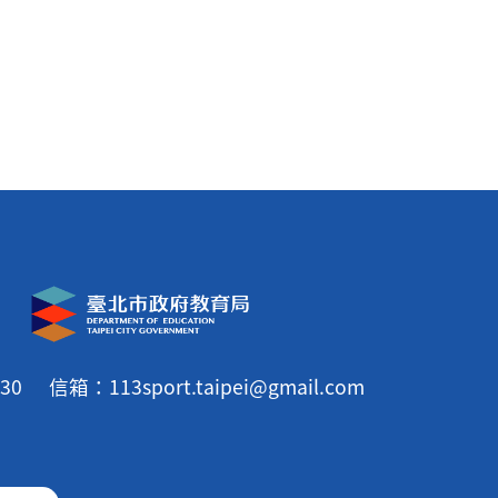
30
信箱：113sport.taipei@gmail.com