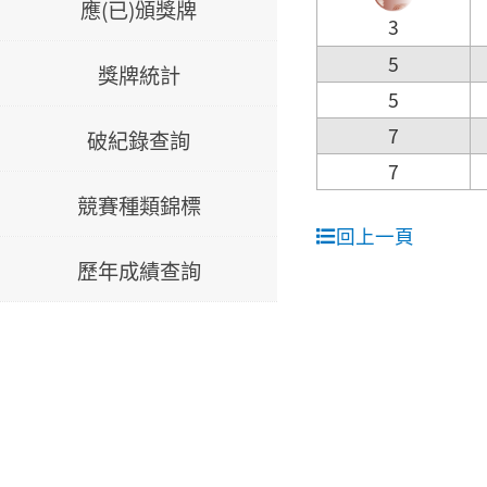
應(已)頒獎牌
3
5
獎牌統計
5
7
破紀錄查詢
7
競賽種類錦標
回上一頁
歷年成績查詢