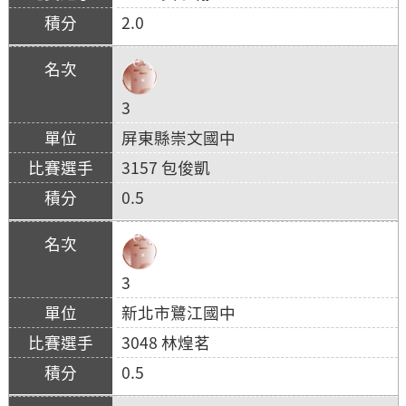
2.0
3
屏東縣崇文國中
3157 包俊凱
0.5
3
新北市鷺江國中
3048 林煌茗
0.5