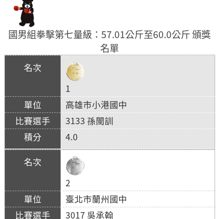
國男組拳擊第七量級：57.01公斤至60.0公斤 頒獎
名單
1
高雄市小港國中
3133 孫閩訓
4.0
2
臺北市蘭州國中
3017 吳承翰