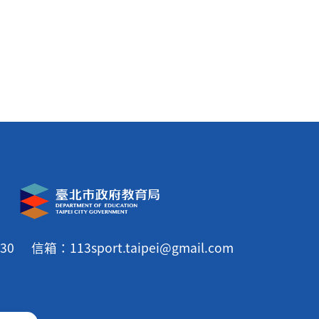
30
信箱：113sport.taipei@gmail.com