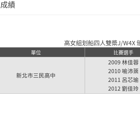
程成績
高女組划船四人雙槳J/W4X 
單位
比賽選手
2009 林佳蓉
2010 喻沛棻
新北市三民高中
2011 呂芯瑜
2012 劉佳玲