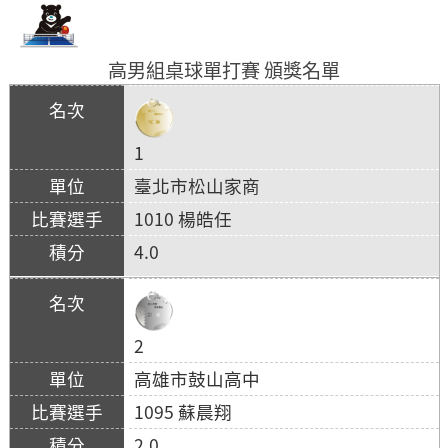
高男組桌球單打賽 頒獎名單
1
臺北市松山家商
1010 楊皓任
4.0
2
高雄市鼓山高中
1095 蘇晨翔
2.0