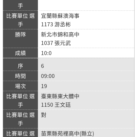
宜蘭縣蘇澳海事
1173 游丞彬
新北市錦和高中
1037 張元武
10:0
6
09:00
19
臺東縣東大體中
1150 王文廷
對
苗栗縣苑裡高中(縣立)