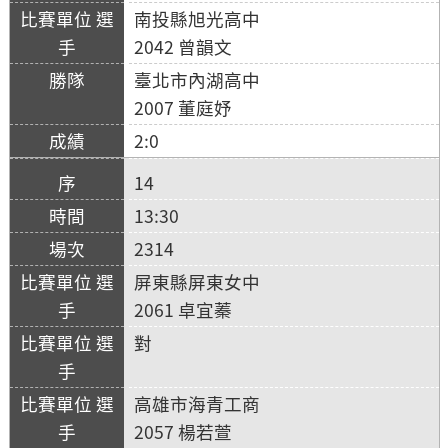
南投縣旭光高中
2042 曾韻文
臺北市內湖高中
2007 董庭妤
2:0
14
13:30
2314
屏東縣屏東女中
2061 卓宜蓁
對
高雄市海青工商
2057 楊若萱