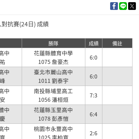
人對抗賽(24日) 成績
勝隊
成績
備註
高中
花蓮縣體育中學
6:0
旻祐
1075 詹豪杰
高中
臺北市麗山高中
6:0
吉峰
1011 劉泰宇
高中
南投縣埔里高工
7:3
佑安
1056 潘桓烜
體中
花蓮縣玉里高中
6:4
耀慶
1078 彭彥愷
高中
桃園市永豐高中
2:6
柏寬
1025 李柏寬