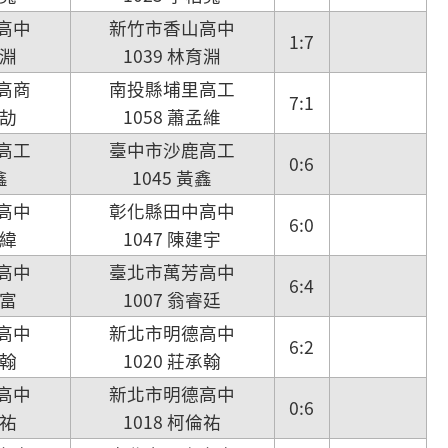
高中
新竹市香山高中
1:7
育淵
1039 林育淵
高商
南投縣埔里高工
7:1
承劼
1058 蕭孟維
高工
臺中市沙鹿高工
0:6
鑫
1045 黃鑫
高中
彰化縣田中高中
6:0
浩緯
1047 陳建宇
高中
臺北市萬芳高中
6:4
彥富
1007 翁睿廷
高中
新北市明德高中
6:2
丞翰
1020 莊承翰
高中
新北市明德高中
0:6
倫祐
1018 柯倫祐