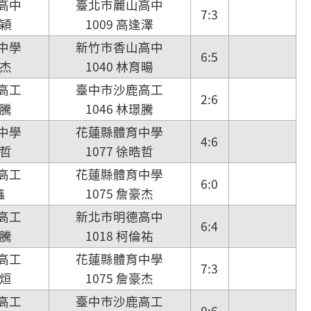
高中
臺北市麗山高中
7:3
承穎
1009 高逢澤
中學
新竹市香山高中
6:5
士杰
1040 林育暘
高工
臺中市沙鹿高工
2:6
璟騰
1046 林璟騰
中學
花蓮縣體育中學
4:6
晧哲
1077 徐晧哲
高工
花蓮縣體育中學
6:0
鑫
1075 詹豪杰
高工
新北市明德高中
6:4
璟騰
1018 柯倫祐
高工
花蓮縣體育中學
7:3
桓烜
1075 詹豪杰
高工
臺中市沙鹿高工
0:6