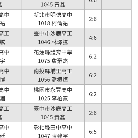
鑫
1045 黃鑫
高中
新北市明德高中
2:6
倫祐
1018 柯倫祐
高工
臺中市沙鹿高工
4:6
璟騰
1046 林璟騰
高中
花蓮縣體育中學
6:2
泰宇
1075 詹豪杰
高中
南投縣埔里高工
6:2
彥愷
1056 潘桓烜
高中
桃園市永豐高中
6:2
育淵
1025 李柏寬
高工
臺中市沙鹿高工
2:6
鑫
1045 黃鑫
高中
彰化縣田中高中
6:5
睿廷
1047 陳建宇