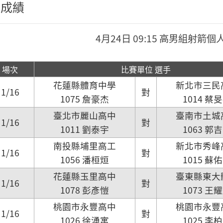
程成績
4月24日 09:15 高男組射箭個
場次
比賽單位 選手
花蓮縣體育中學
新北市三民
1/16
對
1075 詹豪杰
1014 蔡
臺北市麗山高中
臺南市土城
1/16
對
1011 劉泰宇
1063 郭
南投縣埔里高工
新北市秀峰
1/16
對
1056 潘桓烜
1015 蘇
花蓮縣玉里高中
臺東縣東大
1/16
對
1078 彭彥愷
1073 王
桃園市永豐高中
桃園市永豐
1/16
對
1026 徐湧寓
1025 李