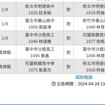
新北市明德高中
新北市明德
1/8
對
1020 莊承翰
1018 柯
臺北市麗山高中
新竹市香山
1/8
對
1009 高逢澤
1040 林
臺中市沙鹿高工
花蓮縣體育
1/8
對
1046 林璟騰
1077 徐
臺中市沙鹿高工
臺中市沙鹿
獎牌戰
對
1045 黃鑫
1046 林
花蓮縣體育中學
新北市明德
獎牌戰
對
1075 詹豪杰
1018 柯
對戰圖
公告時間：2024-04-24 13: