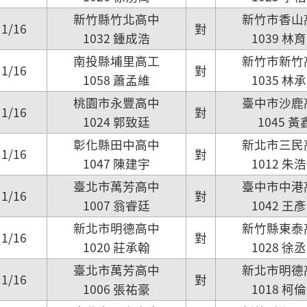
新竹縣竹北高中
新竹市香山
1/16
對
1032 鍾成浩
1039 林
南投縣埔里高工
新竹市新竹
1/16
對
1058 蕭孟維
1035 林
桃園市永豐高中
臺中市沙鹿
1/16
對
1024 郭致廷
1045 黃
彰化縣田中高中
新北市三民
1/16
對
1047 陳建宇
1012 朱
臺北市萬芳高中
臺中市中港
1/16
對
1007 翁睿廷
1042 王
新北市明德高中
新竹縣東泰
1/16
對
1020 莊承翰
1028 徐
臺北市萬芳高中
新北市明德
1/16
對
1006 張祐豪
1018 柯